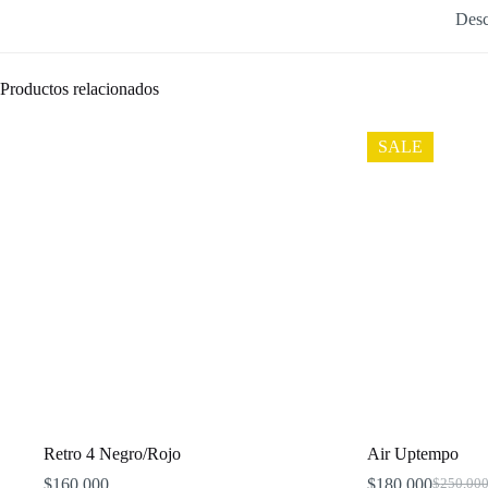
Desc
Productos relacionados
SALE
Retro 4 Negro/Rojo
Air Uptempo
$
160,000
$
180,000
$
250,00