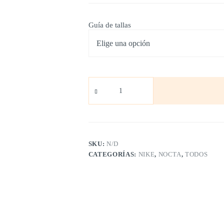
Guía de tallas
Nike
x
Nocta
cantidad
SKU:
N/D
CATEGORÍAS:
NIKE
,
NOCTA
,
TODOS