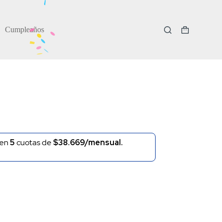
Cumpleaños
Carro
de
compra
en
5
cuotas de
$38.669/mensual.