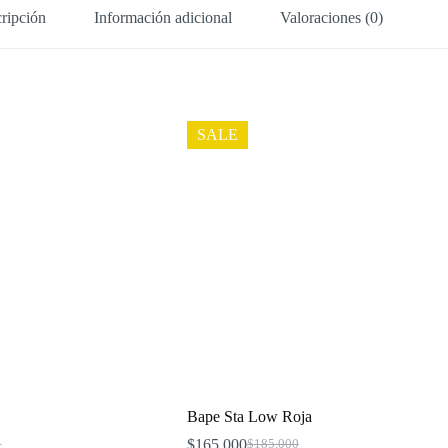
ripción
Información adicional
Valoraciones (0)
SALE
Bape Sta Low Roja
$
165,000
0
$
185,000