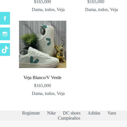
$
165,000
$
165,000
Dama
,
todos
,
Veja
Dama
,
todos
,
Veja
Veja Blanco/V Verde
$
165,000
Dama
,
todos
,
Veja
Regístrate
Nike
DC shoes
Adidas
Vans
Cumpleaños