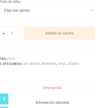
Guía de tallas
DC
Shoes
Añadir al carrito
Stag
White
cantidad
SKU:
N/D
CATEGORÍAS:
DC SHOES
,
HOMBRE
,
STAG
,
TODOS
Descripción
Información adicional