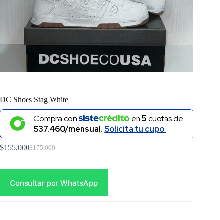
DC Shoes Stag White
Compra con
en
5
cuotas de
$37.460/mensual.
Solicita tu cupo.
$
155,000
$
175,000
Original
Current
price
price
was:
is:
$175,000.
$155,000.
Consultar por WhatsApp