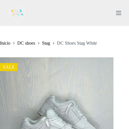
S
a
l
t
a
r
a
l
Inicio
DC shoes
Stag
DC Shoes Stag White
c
o
n
t
SALE
e
n
i
d
o