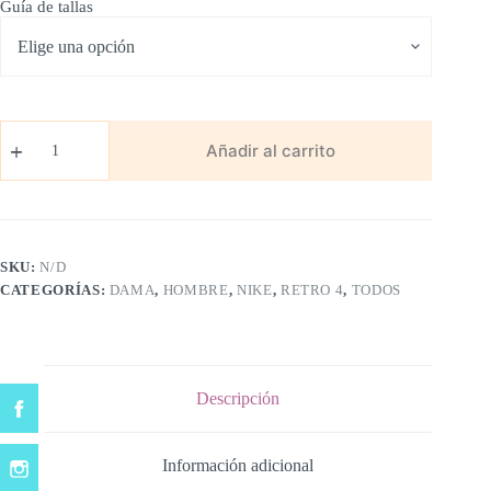
Guía de tallas
Retro
4
Añadir al carrito
Negra
cantidad
SKU:
N/D
CATEGORÍAS:
DAMA
,
HOMBRE
,
NIKE
,
RETRO 4
,
TODOS
Descripción
Información adicional