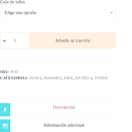
Guía de tallas
Retro
4
Añadir al carrito
Blanco/Azul/Gris
cantidad
SKU:
N/D
CATEGORÍAS:
DAMA
,
HOMBRE
,
NIKE
,
RETRO 4
,
TODOS
Descripción
Información adicional