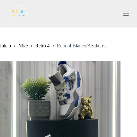
S
a
l
t
a
r
a
l
Inicio
Nike
Retro 4
Retro 4 Blanco/Azul/Gris
c
o
n
t
e
n
i
d
o