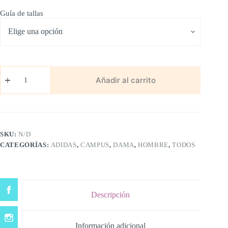
Guía de tallas
Adidas
Campus
Añadir al carrito
Negro/Blanco
cantidad
SKU:
N/D
CATEGORÍAS:
ADIDAS
,
CAMPUS
,
DAMA
,
HOMBRE
,
TODOS
Descripción
Información adicional