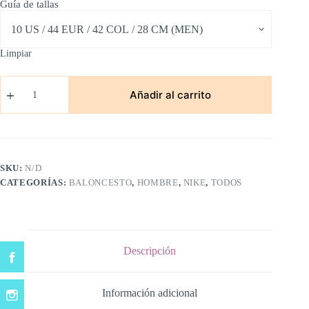
Guía de tallas
Limpiar
Kirye
Irving
Añadir al carrito
x
Nickelodeon/Patricio
cantidad
SKU:
N/D
CATEGORÍAS:
BALONCESTO
,
HOMBRE
,
NIKE
,
TODOS
Descripción
Información adicional