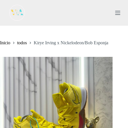
S
a
l
t
a
r
a
l
Inicio
todos
Kirye Irving x Nickelodeon/Bob Esponja
c
o
n
t
e
n
i
d
o