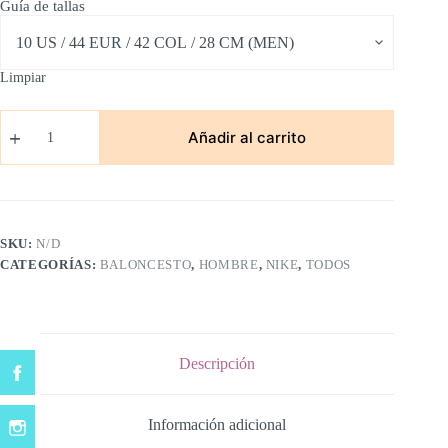
Guía de tallas
Limpiar
Kirye
Irving
Añadir al carrito
x
Nickelodeon/Bob
Esponja
cantidad
SKU:
N/D
CATEGORÍAS:
BALONCESTO
,
HOMBRE
,
NIKE
,
TODOS
Descripción
Información adicional