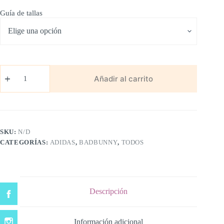
Guía de tallas
Bad
Bunny
Añadir al carrito
Paso
Fino
Azul
Cafe
cantidad
SKU:
N/D
CATEGORÍAS:
ADIDAS
,
BADBUNNY
,
TODOS
Descripción
Información adicional