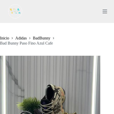
S
a
l
t
a
r
a
l
Inicio
Adidas
BadBunny
c
Bad Bunny Paso Fino Azul Cafe
o
n
t
e
n
i
d
o