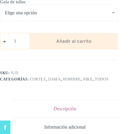
Guía de tallas
Nike
Cortez
Añadir al carrito
Clasica
cantidad
SKU:
N/D
CATEGORÍAS:
CORTEZ
,
DAMA
,
HOMBRE
,
NIKE
,
TODOS
Descripción
Información adicional