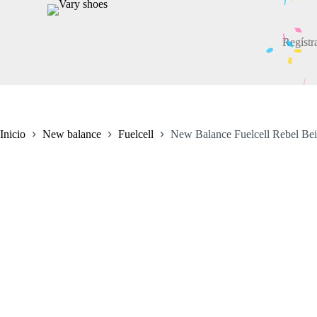
S
a
l
Regístr
t
a
r
a
l
c
o
Inicio
New balance
Fuelcell
New Balance Fuelcell Rebel Be
n
t
e
n
i
d
o