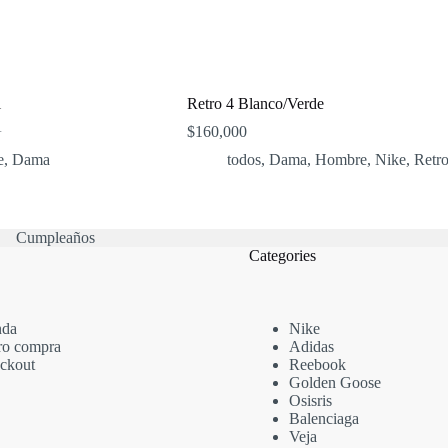
l
Retro 4 Blanco/Verde
$
160,000
0
e
,
Dama
todos
,
Dama
,
Hombre
,
Nike
,
Retro
0.
0.
Cumpleaños
Categories
nda
Nike
ro compra
Adidas
ckout
Reebook
Golden Goose
Osisris
Balenciaga
Veja