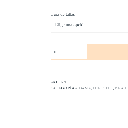
Guía de tallas
New
Balance
Fuelcell
Rebel
Beige
cantidad
SKU:
N/D
CATEGORÍAS:
DAMA
,
FUELCELL
,
NEW 