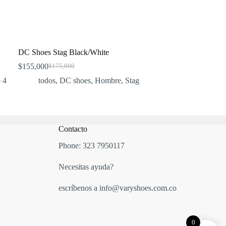
DC Shoes Stag Black/White
$
155,000
$
175,000
Original
Current
price
price
 4
todos
,
DC shoes
,
Hombre
,
Stag
was:
is:
$175,000.
$155,000.
Contacto
Phone:
323 7950117
Necesitas ayuda?
escríbenos a info@varyshoes.com.co
0