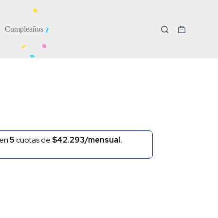
Cumpleaños
Carro
de
compra
en
5
cuotas de
$42.293/mensual.