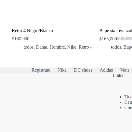
Retro 4 Negro/Blanco
Bape sta low azu
$
160,000
$
165,000
$
185,00
Original
Current
price
price
todos
,
Dama
,
Hombre
,
Nike
,
Retro 4
todos
,
Bap
was:
is:
$185,00
$165,00
Regístrate
Nike
DC shoes
Adidas
Vans
Links
Tie
Car
Che