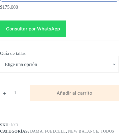
$
175,000
Consultar por WhatsApp
Guía de tallas
New
Balance
Añadir al carrito
Fuelcell
Rebel
Azul
cantidad
SKU:
N/D
CATEGORÍAS:
DAMA
,
FUELCELL
,
NEW BALANCE
,
TODOS