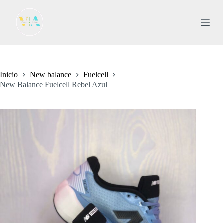
S
a
l
t
a
r
a
l
Inicio
New balance
Fuelcell
c
New Balance Fuelcell Rebel Azul
o
n
t
e
n
i
d
o