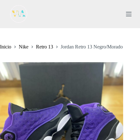
S
a
l
t
a
r
a
l
Inicio
Nike
Retro 13
Jordan Retro 13 Negro/Morado
c
o
n
t
e
n
i
d
o