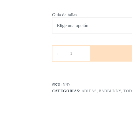
Guía de tallas
Bad
Bunny
Paso
Fino
Verde
cantidad
SKU:
N/D
CATEGORÍAS:
ADIDAS
,
BADBUNNY
,
TOD