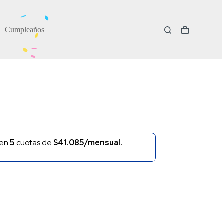
Cumpleaños
Carro
de
compra
en
5
cuotas de
$41.085/mensual.