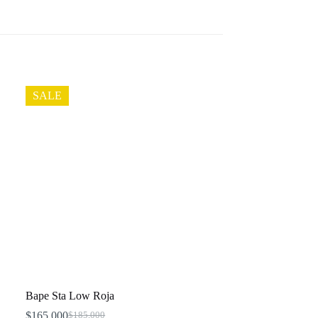
SALE
Bape Sta Low Roja
$
165,000
$
185,000