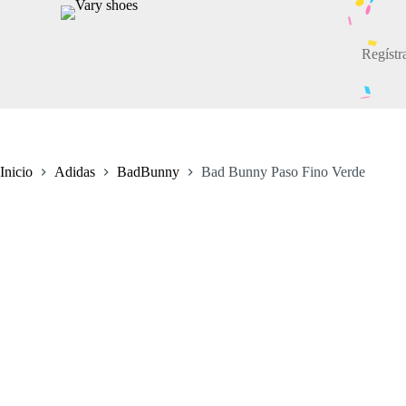
S
a
l
Regístr
t
a
r
a
l
c
o
Inicio
Adidas
BadBunny
Bad Bunny Paso Fino Verde
n
t
e
n
i
d
o