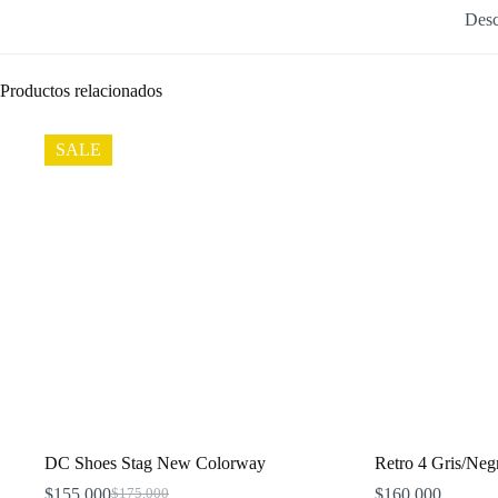
Desc
Productos relacionados
SALE
DC Shoes Stag New Colorway
Retro 4 Gris/Neg
$
155,000
$
160,000
$
175,000