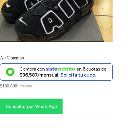
Air Uptempo
Compra con
en
6
cuotas de
$36.587/mensual.
Solicita tu cupo.
$
180,000
$
250,000
Original
Current
price
price
was:
is:
$250,000.
$180,000.
Consultar por WhatsApp