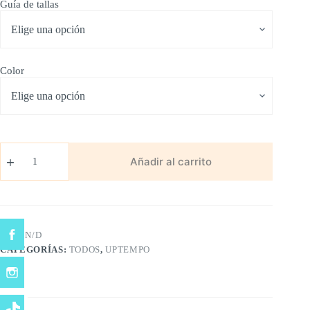
Guía de tallas
Color
Air
Uptempo
Añadir al carrito
cantidad
SKU:
N/D
CATEGORÍAS:
TODOS
,
UPTEMPO