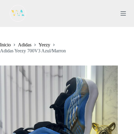
S
a
l
t
a
r
a
l
Inicio
Adidas
Yeezy
c
Adidas Yeezy 700V3 Azul/Marron
o
n
t
e
n
i
d
o