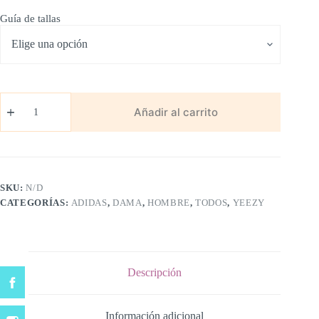
Guía de tallas
Adidas
Yeezy
Añadir al carrito
700V3
Azul/Marron
cantidad
SKU:
N/D
CATEGORÍAS:
ADIDAS
,
DAMA
,
HOMBRE
,
TODOS
,
YEEZY
Descripción
Información adicional