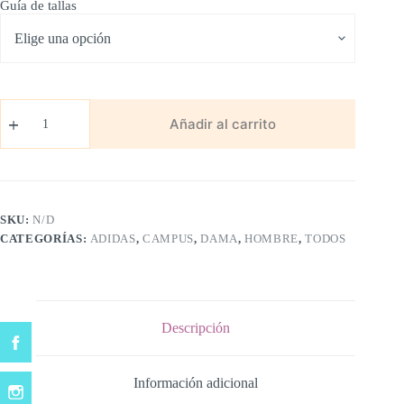
Guía de tallas
Adidas
Campus
Añadir al carrito
Cafe/Blanco
cantidad
SKU:
N/D
CATEGORÍAS:
ADIDAS
,
CAMPUS
,
DAMA
,
HOMBRE
,
TODOS
Descripción
Información adicional