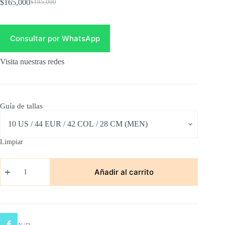
$
165,000
$
185,000
Original
Current
price
price
was:
is:
$185,000.
$165,000.
Consultar por WhatsApp
Visita nuestras redes
Guía de tallas
Limpiar
Bape
Sta
Añadir al carrito
Os
Roja
cantidad