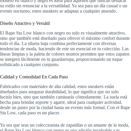
modelo en blanco y negro es ideal para aquellos que buscan destacar
su estilo sin renunciar a la versatilidad. Ya sea para un día casual o un
evento nocturno, estos sneakers se adaptan a cualquier atuendo.
Diseño Atractivo y Versátil
El Bape Sta Low blanco con negro no solo es visualmente atractivo,
sino que también está diseñado para ofrecer el máximo confort durante
todo el día. La silueta baja combina perfectamente con diversas
tendencias de moda, haciendo de este un esencial en tu colección. Las
líneas limpias y la paleta de colores neutros permiten que estos zapatos
se integren fácilmente en tu guardarropa, proporcionando un toque
sofisticado a cualquier conjunto.
Calidad y Comodidad En Cada Paso
Fabricados con materiales de alta calidad, estos sneakers están
diseñados para asegurar durabilidad, lo que significa que no solo
lucirás bien, sino que también caminarás cómodamente. La suela está
hecha para brindar soporte y agarre, ideal para cualquier actividad,
desde un paseo por la ciudad hasta un evento más formal. Con el Bape
Sta Low, cada paso es un placer.
Ya sea que seas un coleccionista de zapatillas o un amante de la moda,
el Bape Sta Low blanco con negro es una adición invaluable a tu