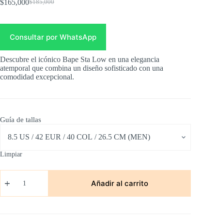
$
165,000
$
185,000
Original
Current
price
price
was:
is:
$185,000.
$165,000.
Consultar por WhatsApp
Descubre el icónico Bape Sta Low en una elegancia
atemporal que combina un diseño sofisticado con una
comodidad excepcional.
Guía de tallas
Limpiar
Bape
Sta
Añadir al carrito
Low
Blanco
con
Negro