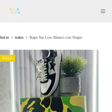
S
a
l
t
a
r
a
l
Inicio
todos
Bape Sta Low Blanco con Negro
c
o
n
t
SALE
e
n
i
d
o