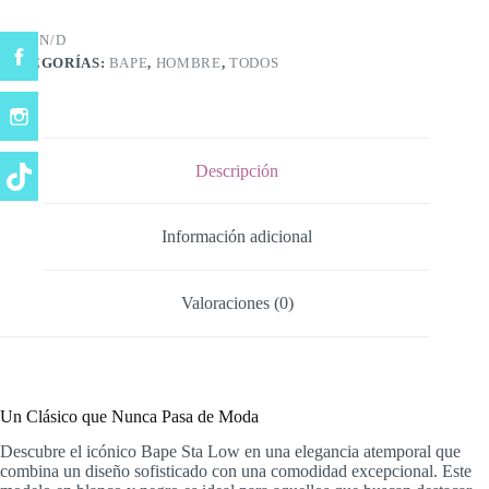
cantidad
SKU:
N/D
CATEGORÍAS:
BAPE
,
HOMBRE
,
TODOS
Descripción
Información adicional
Valoraciones (0)
Un Clásico que Nunca Pasa de Moda
Descubre el icónico Bape Sta Low en una elegancia atemporal que
combina un diseño sofisticado con una comodidad excepcional. Este