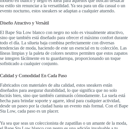
modelo en blanco y negro es ideal para aquellos que buscan destacar
su estilo sin renunciar a la versatilidad. Ya sea para un día casual o un
evento nocturno, estos sneakers se adaptan a cualquier atuendo.
Diseño Atractivo y Versátil
El Bape Sta Low blanco con negro no solo es visualmente atractivo,
sino que también está diseñado para ofrecer el máximo confort durante
todo el día. La silueta baja combina perfectamente con diversas
tendencias de moda, haciendo de este un esencial en tu colección. Las
líneas limpias y la paleta de colores neutros permiten que estos zapatos
se integren fácilmente en tu guardarropa, proporcionando un toque
sofisticado a cualquier conjunto.
Calidad y Comodidad En Cada Paso
Fabricados con materiales de alta calidad, estos sneakers están
diseñados para asegurar durabilidad, lo que significa que no solo
lucirás bien, sino que también caminarás cómodamente. La suela está
hecha para brindar soporte y agarre, ideal para cualquier actividad,
desde un paseo por la ciudad hasta un evento más formal. Con el Bape
Sta Low, cada paso es un placer.
Ya sea que seas un coleccionista de zapatillas o un amante de la moda,
el Bape Sta Low blanco con negro es una adición invaluable a tu