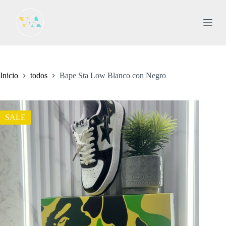
S
a
l
t
a
r
a
l
Inicio
todos
Bape Sta Low Blanco con Negro
c
o
n
t
SALE
e
n
i
d
o