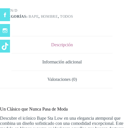
cantidad
SKU:
N/D
CATEGORÍAS:
BAPE
,
HOMBRE
,
TODOS
Descripción
Información adicional
Valoraciones (0)
Un Clásico que Nunca Pasa de Moda
Descubre el icónico Bape Sta Low en una elegancia atemporal que
combina un diseño sofisticado con una comodidad excepcional. Este