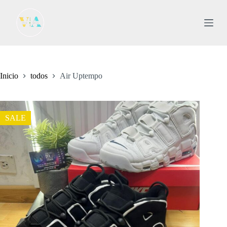
S
a
l
t
a
r
a
l
Inicio
todos
Air Uptempo
c
o
n
t
SALE
e
n
i
d
o