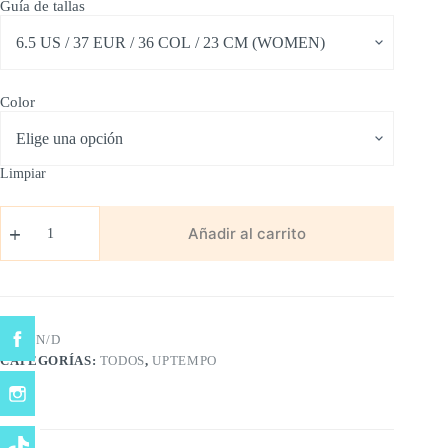
Guía de tallas
Color
Limpiar
Air
Uptempo
Añadir al carrito
cantidad
SKU:
N/D
CATEGORÍAS:
TODOS
,
UPTEMPO