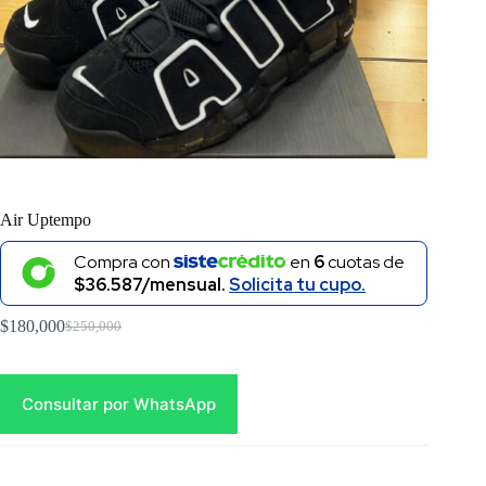
Air Uptempo
Compra con
en
6
cuotas de
$36.587/mensual.
Solicita tu cupo.
$
180,000
$
250,000
Original
Current
price
price
was:
is:
$250,000.
$180,000.
Consultar por WhatsApp