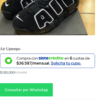
Air Uptempo
Compra con
en
6
cuotas de
$36.587/mensual.
Solicita tu cupo.
$
180,000
$
250,000
Original
Current
price
price
was:
is:
$250,000.
$180,000.
Consultar por WhatsApp