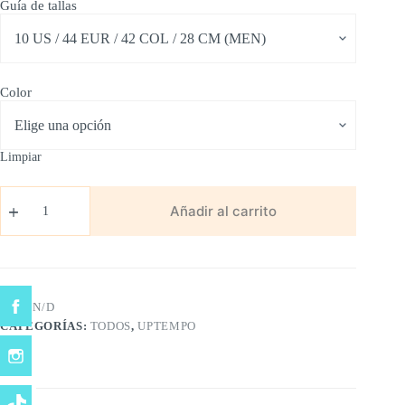
Guía de tallas
Color
Limpiar
Air
Uptempo
Añadir al carrito
cantidad
SKU:
N/D
CATEGORÍAS:
TODOS
,
UPTEMPO