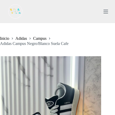
S
a
l
t
a
r
a
l
Inicio
Adidas
Campus
c
Adidas Campus Negro/Blanco Suela Cafe
o
n
t
e
n
i
d
o