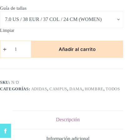
Guía de tallas
Limpiar
Adidas
Campus
Añadir al carrito
Negro/Blanco
Suela
Cafe
cantidad
SKU:
N/D
CATEGORÍAS:
ADIDAS
,
CAMPUS
,
DAMA
,
HOMBRE
,
TODOS
Descripción
Información adicional